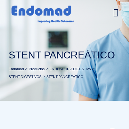
Ir
al
contenido
STENT PANCREÁTICO
>
>
>
Endomad
Productos
ENDOSCOPIA DIGESTIVA
>
STENT DIGESTIVOS
STENT PANCREÁTICO