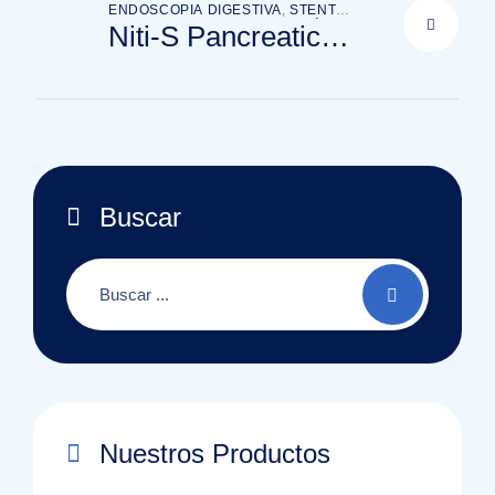
ENDOSCOPIA DIGESTIVA
,
STENT
DIGESTIVOS
,
STENT PANCREÁTICO
Niti-S Pancreatic
Covered Stent
(Bumpy)
Buscar
Nuestros Productos