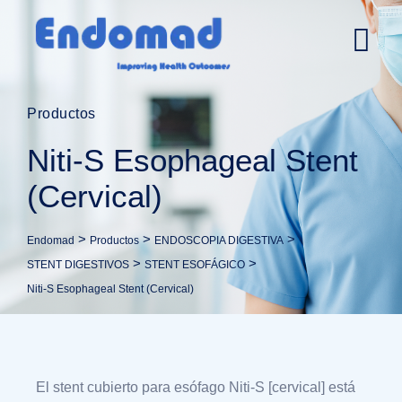
Productos
Niti-S Esophageal Stent
(Cervical)
>
>
>
Endomad
Productos
ENDOSCOPIA DIGESTIVA
>
>
STENT DIGESTIVOS
STENT ESOFÁGICO
Niti-S Esophageal Stent (Cervical)
El stent cubierto para esófago Niti-S [cervical] está