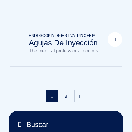
available in the clinic
ENDOSCOPIA DIGESTIVA
,
PINCERIA
Agujas De Inyección
The medical professional doctors
available in the clinic
1
2
Buscar