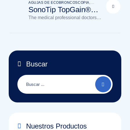
AGUJAS DE ECOBRONCOSCOPIA
,
AGUJAS EBUS FNB - ECO
,
SonoTip TopGain®
ECOBRONCOSCOPIA
,
NEUMOLOGÍA
EBUS
The medical professional doctors
available in the clinic
Buscar
Nuestros Productos