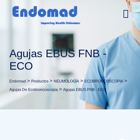
Ir
al
contenido
Agujas EBUS FNB -
ECO
>
>
>
>
Endomad
Productos
NEUMOLOGÍA
ECOBRONCOSCOPIA
>
Agujas De Ecobroncoscopia
Agujas EBUS FNB - ECO