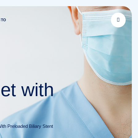
CTO
et with
th Preloaded Biliary Stent