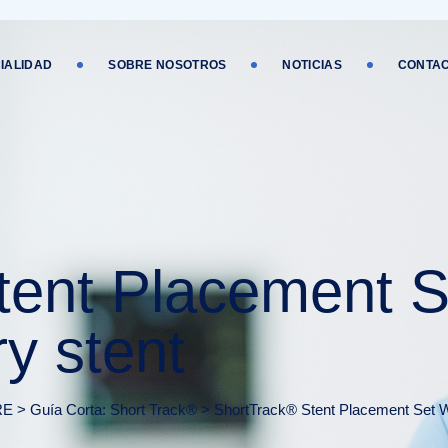
IALIDAD
SOBRE NOSOTROS
NOTICIAS
CONTA
ent Placement S
ry stent
RE
>
Guía Corta: Short Track®
>
ShortTrack® Stent Placement Set Wi