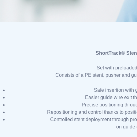
ShortTrack® Sten
Set with preloaded 
Consists of a PE stent, pusher and gu
Safe insertion with 
Easier guide wire exit th
Precise positioning thro
Repositioning and control thanks to posi
Controlled stent deployment through prox
on guide 