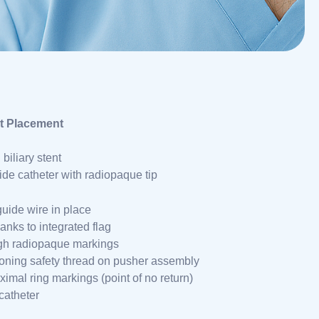
t Placement
biliary stent
ide catheter with radiopaque tip
guide wire in place
anks to integrated flag
ugh radiopaque markings
tioning safety thread on pusher assembly
imal ring markings (point of no return)
catheter