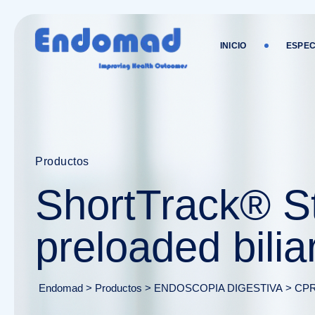
INICIO
ESPEC
Productos
ShortTrack® St
preloaded bilia
Endomad
>
Productos
>
ENDOSCOPIA DIGESTIVA
>
CP