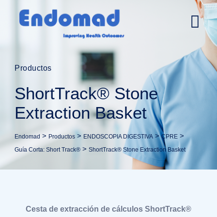
Productos
ShortTrack® Stone
Extraction Basket
>
>
>
>
Endomad
Productos
ENDOSCOPIA DIGESTIVA
CPRE
>
Guía Corta: Short Track®
ShortTrack® Stone Extraction Basket
Cesta de extracción de cálculos ShortTrack®