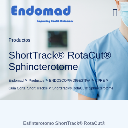
Productos
ShortTrack® RotaCut®
Sphincterotome
>
>
>
>
Endomad
Productos
ENDOSCOPIA DIGESTIVA
CPRE
>
Guía Corta: Short Track®
ShortTrack® RotaCut® Sphincterotome
Esfinterotomo ShortTrack® RotaCut®