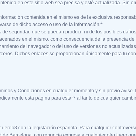
enida en este sitio web sea precisa y esté actualizada. Sin emb
 información contenida en el mismo es de la exclusiva responsa
4
varse de dicho acceso o uso de la información.
 de seguridad que se puedan producir ni de los posibles daños
macenados en el mismo, como consecuencia de la presencia de vi
ionamiento del navegador o del uso de versiones no actualizada
erceros. Dichos enlaces se proporcionan únicamente para tu co
minos y Condiciones en cualquier momento y sin previo aviso.
ódicamente esta página para estar7 al tanto de cualquier cambi
uerdo8 con la legislación española. Para cualquier controversi
d de Barcelona, con renuncia expresa a cualquier otro fuero qu