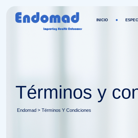
Ir
al
contenido
INICIO
ESPEC
Términos y co
Endomad
>
Términos Y Condiciones