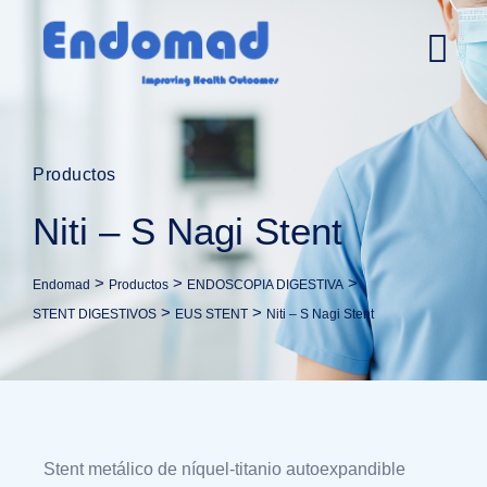
Productos
Niti – S Nagi Stent
>
>
>
Endomad
Productos
ENDOSCOPIA DIGESTIVA
>
>
STENT DIGESTIVOS
EUS STENT
Niti – S Nagi Stent
Stent metálico de níquel-titanio autoexpandible