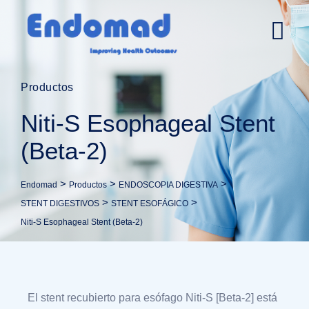
Productos
Niti-S Esophageal Stent
(Beta-2)
>
>
>
Endomad
Productos
ENDOSCOPIA DIGESTIVA
>
>
STENT DIGESTIVOS
STENT ESOFÁGICO
Niti-S Esophageal Stent (Beta-2)
El stent recubierto para esófago Niti-S [Beta-2] está