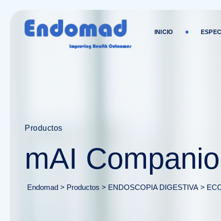
INICIO
ESPEC
Productos
mAI Compani
Endomad
>
Productos
>
ENDOSCOPIA DIGESTIVA
>
EC