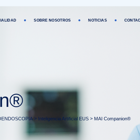
IALIDAD
SOBRE NOSOTROS
NOTICIAS
CONTA
on®
OENDOSCOPIA
>
Inteligencia Artificial EUS
>
MAI Companion®