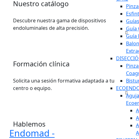
Nuestro catálogo
Pinza
Esfi
Descubre nuestra gama de dispositivos
Guía
endoluminales de alta precisión.
Guía 
Guía 
Balon
Extra
DISECCI
Formación clínica
Pinza
Coag
Bistu
Solicita una sesión formativa adaptada a tu
ECOENDO
centro o equipo.
Aguj
Ecoe
A
A
Hablemos
A
Endomad -
A