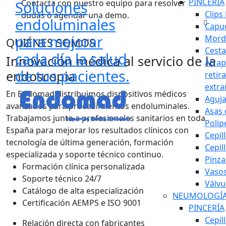
PINCERIA
Soluciones
Contacta con nuestro equipo para resolver
Clips
dudas o agendar una demo.
endoluminales
Capu
para mejorar
Mord
QUIÉNES SOMOS
Cesta
cada día la salud
Innovación médica al servicio de la
Atrap
de tus pacientes.
endoscopia
retir
extra
En Endomad distribuimos dispositivos médicos
Aguja
avanzados para procedimientos endoluminales.
Asas 
Trabajamos junto a profesionales sanitarios en toda
Polip
España para mejorar los resultados clínicos con
Cepil
tecnología de última generación, formación
Cepil
especializada y soporte técnico continuo.
Pinza
Formación clínica personalizada
Vasos
Soporte técnico 24/7
Válvu
Catálogo de alta especialización
NEUMOLOGÍ
Certificación AEMPS e ISO 9001
PINCERÍA
Cepil
Relación directa con fabricantes