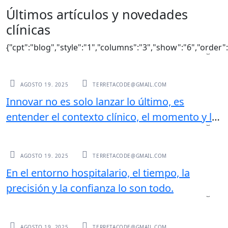
Últimos artículos y novedades
clínicas
{"cpt":"blog","style":"1","columns":"3","show":"6","order
UNCATEGORIZED
AGOSTO 19. 2025
TERRETACODE@GMAIL.COM
Innovar no es solo lanzar lo último, es
entender el contexto clínico, el momento y lo
que realmente necesita el profesional.
UNCATEGORIZED
AGOSTO 19. 2025
TERRETACODE@GMAIL.COM
En el entorno hospitalario, el tiempo, la
precisión y la confianza lo son todo.
UNCATEGORIZED
AGOSTO 19. 2025
TERRETACODE@GMAIL.COM