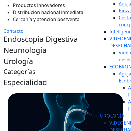
Aguj
Productos innovadores
Pinza
Distribución nacional inmediata
Cesta
Cercanía y atención postventa
cuerp
Contacto
Inteligenc
Endoscopia Digestiva
VIDEOEN
DESECHA
Neumología
Vide
Urología
dese
ECOBRON
Categorías
Aguja
Especialidad
Ecob
A
F
A
F
UROLOGÍA
VIDEOEN
DESECHA