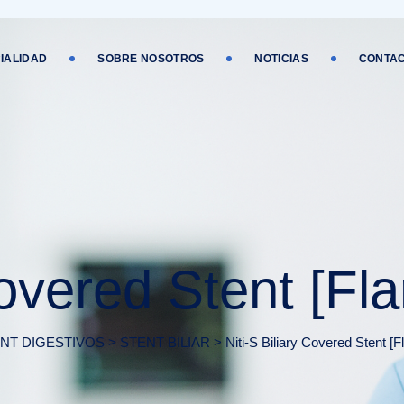
IALIDAD
SOBRE NOSOTROS
NOTICIAS
CONTA
Covered Stent [Fl
NT DIGESTIVOS
>
STENT BILIAR
>
Niti-S Biliary Covered Stent [F