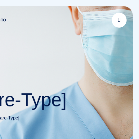
CTO
are-Type]
lare-Type]