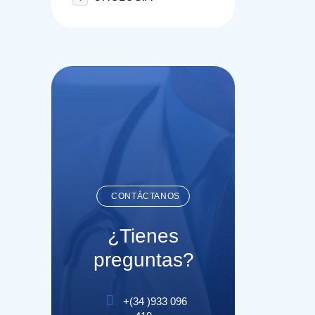
CONTÁCTANOS
¿Tienes
preguntas?
+(
34
)
933 096