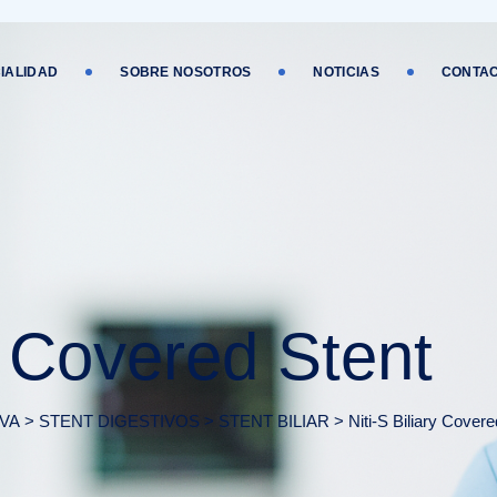
IALIDAD
SOBRE NOSOTROS
NOTICIAS
CONTA
ry Covered Stent
VA
>
STENT DIGESTIVOS
>
STENT BILIAR
>
Niti-S Biliary Covere