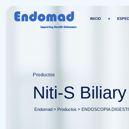
Ir
al
contenido
INICIO
ESPEC
Productos
Niti-S Bilia
Endomad
>
Productos
>
ENDOSCOPIA DIGESTI