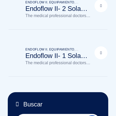
ENDOFLOW II
,
EQUIPAMIENTO
,
UROLOGÍA
Endoflow II- 2 Sola
Cámara
The medical professional doctors
available in the clinic
ENDOFLOW II
,
EQUIPAMIENTO
,
UROLOGÍA
Endoflow II- 1 Sola
Cámara
The medical professional doctors
available in the clinic
Buscar