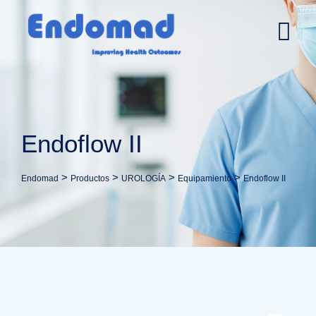
Ir
al
contenido
Endoflow II
>
>
>
>
Endomad
Productos
UROLOGÍA
Equipamiento
Endoflow II