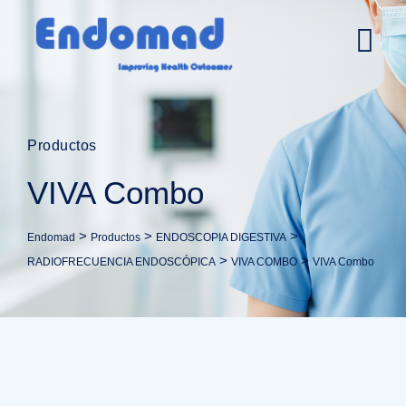
Ir
al
contenido
Productos
VIVA Combo
>
>
>
Endomad
Productos
ENDOSCOPIA DIGESTIVA
>
>
RADIOFRECUENCIA ENDOSCÓPICA
VIVA COMBO
VIVA Combo