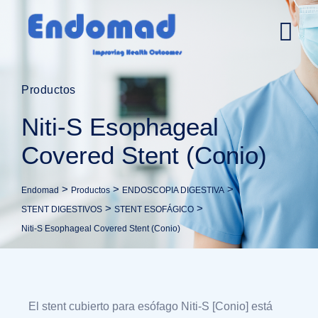
Productos
Niti-S Esophageal
Covered Stent (Conio)
>
>
>
Endomad
Productos
ENDOSCOPIA DIGESTIVA
>
>
STENT DIGESTIVOS
STENT ESOFÁGICO
Niti-S Esophageal Covered Stent (Conio)
El stent cubierto para esófago Niti-S [Conio] está