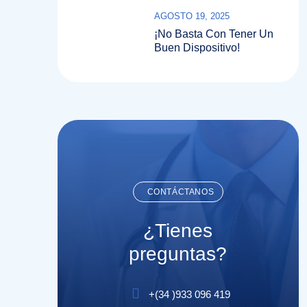
Confianza Lo Son Todo.
AGOSTO 19, 2025
¡No Basta Con Tener Un
Buen Dispositivo!
CONTÁCTANOS
¿Tienes
preguntas?
+(
34
)
933 096 419