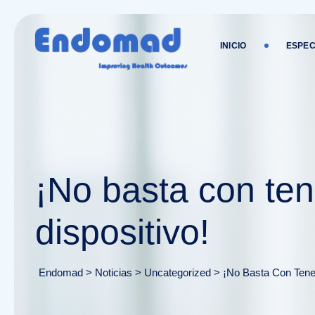
Ir
al
contenido
INICIO
ESPEC
¡No basta con te
dispositivo!
Endomad
>
Noticias
>
Uncategorized
>
¡No Basta Con Tene