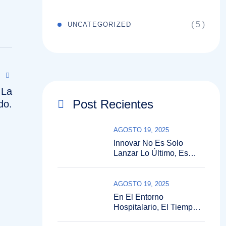
( 5 )
UNCATEGORIZED
 La
Post Recientes
do.
AGOSTO 19, 2025
Innovar No Es Solo
Lanzar Lo Último, Es
Entender El Contexto
Clínico, El Momento Y Lo
Que Realmente Necesita
AGOSTO 19, 2025
El Profesional.
En El Entorno
Hospitalario, El Tiempo,
La Precisión Y La