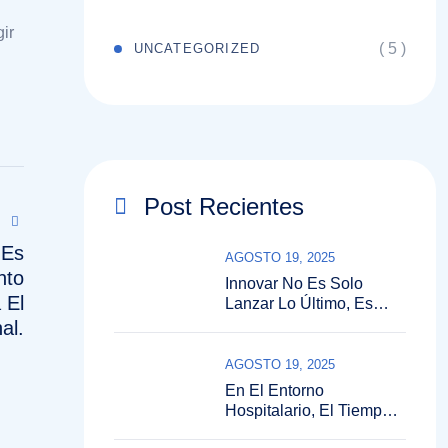
ir
( 5 )
UNCATEGORIZED
Post Recientes
 Es
AGOSTO 19, 2025
nto
Innovar No Es Solo
 El
Lanzar Lo Último, Es
Entender El Contexto
al.
Clínico, El Momento Y Lo
Que Realmente Necesita
AGOSTO 19, 2025
El Profesional.
En El Entorno
Hospitalario, El Tiempo,
La Precisión Y La