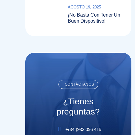
Confianza Lo Son Todo.
AGOSTO 19, 2025
¡No Basta Con Tener Un
Buen Dispositivo!
CONTÁCTANOS
¿Tienes
preguntas?
+(
34
)
933 096 419