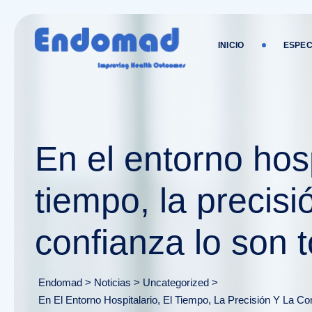
Ir
al
contenido
INICIO
ESPEC
En el entorno hosp
tiempo, la precisi
confianza lo son 
Endomad
>
Noticias
>
Uncategorized
>
En El Entorno Hospitalario, El Tiempo, La Precisión Y La Co